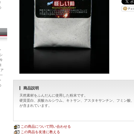
リ
の
ン
シ
今
飼
ニア
一
ー
の
商品説明
天然素材をふんだんに使用した粉末です。
硬質蛋白、炭酸カルシウム、キトサン、アスタキサンチン、フミン酸
が含まれています。
この商品について問い合わせる
この商品を友達に教える