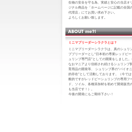
生物の安全を守る為、実績と安心の当店オ
ジナル商品を「ホームページに記載の全国
代理店」にてお買い求め下さい。
よろしくお願い致します。
ミニマブリーダーシラクラとは？
ミニマブリーダーシラクラは、真のシュリ
プブリーダーとし“日本初の専業レッドビー
ュリンプ専門店”としての開業をしました。
なおマニアより信頼され続けるシュリンプ
育用品の開発等、 シュリンプ界の“パイオ
的存在”として活動しております。（今では
般的ですがレッドビーシュリンプの専用フ
ド、ソイル、各種添加材を初めて開発販売
も当店です！）。
今後の開発にもご期待下さい！