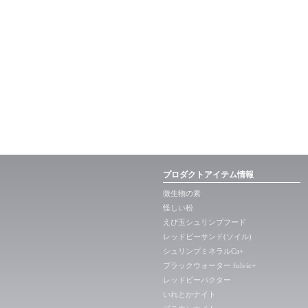
プロダクトアイテム情報
微生物の素
怪しい粉
えび玉シュリンプフード
レッドビーサンド(ソイル)
シュリンプミネラルCa+
ブラックウォーター fulvic+
レッドビーバクター
いれとかナイト