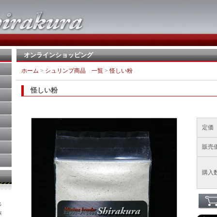
オンラインショッピング
ホーム
>
シュリンプ商品 一覧
>
怪しい粉
怪しい粉
定価
販売
購入
多
族