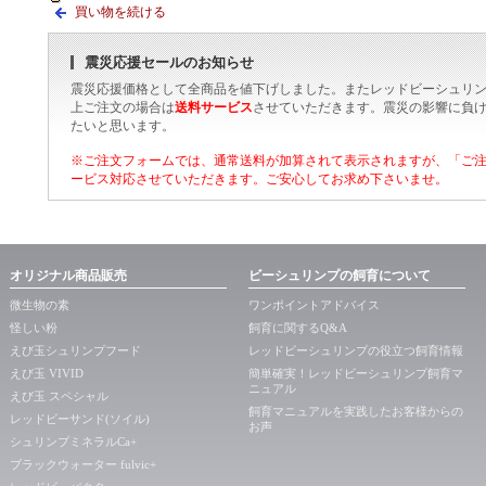
買い物を続ける
震災応援セールのお知らせ
震災応援価格として全商品を値下げしました。またレッドビーシュリ
上ご注文の場合は
送料サービス
させていただきます。震災の影響に負
たいと思います。
※ご注文フォームでは、通常送料が加算されて表示されますが、「ご
ービス対応させていただきます。ご安心してお求め下さいませ。
オリジナル商品販売
ビーシュリンプの飼育について
微生物の素
ワンポイントアドバイス
怪しい粉
飼育に関するQ&A
えび玉シュリンプフード
レッドビーシュリンプの役立つ飼育情報
えび玉 VIVID
簡単確実！レッドビーシュリンプ飼育マ
ニュアル
えび玉 スペシャル
飼育マニュアルを実践したお客様からの
レッドビーサンド(ソイル)
お声
シュリンプミネラルCa+
ブラックウォーター fulvic+