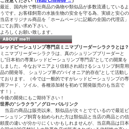
ご注意ください（
read Chinese →
）
最近、国内外で弊社商品の偽物や類似品が多数流通しているよ
うです。お客様飼育の水族生物の安全を守る為、実績と安心の
当店オリジナル商品を「ホームページに記載の全国の代理店」
にてお買い求め下さい。
よろしくお願い致します。
レッドビーシュリンプ専門店ミニマブリーダーシラクラとは？
ミニマブリーダーシラクラは、真のシュリンプブリーダーと
し“日本初の専業レッドビーシュリンプ専門店”としての開業を
しました。今なおマニアより信頼され続けるシュリンプ飼育用
品の開発等、 シュリンプ界の“パイオニア的存在”として活動し
ております。（今では一般的ですがレッドビーシュリンプの専
用フード、ソイル、各種添加材を初めて開発販売のも当店で
す！）。
今後の開発にもご期待下さい！
世界の“シラクラ”／グローバルリンク
当店の商品は販売以来、類似品が次々とでているので最近ビ
ーシュリンプ飼育を始められた方は類似品と当店の商品との信
頼度の違いが分かりにくいかもしれませんが、当店商品は日本