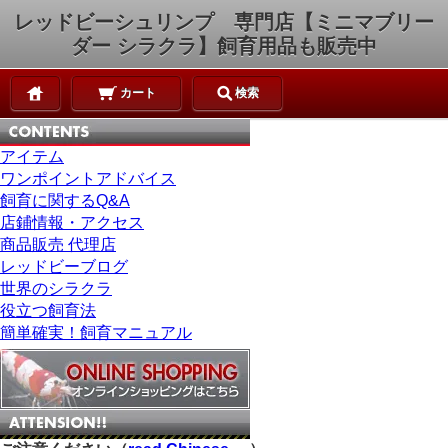
レッドビーシュリンプ 専門店【ミニマブリー
ダー シラクラ】飼育用品も販売中
カート
検索
アイテム
ワンポイントアドバイス
飼育に関するQ&A
店鋪情報・アクセス
商品販売 代理店
レッドビーブログ
世界のシラクラ
役立つ飼育法
簡単確実！飼育マニュアル