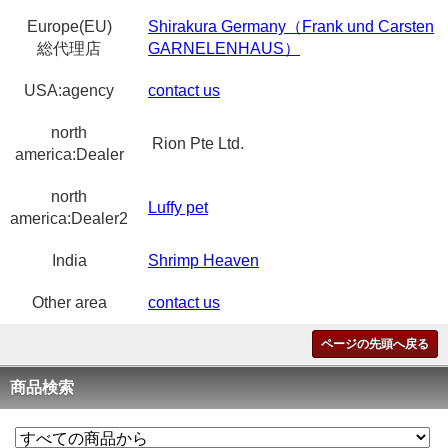
Europe(EU)
Shirakura Germany（Frank und Carsten
総代理店
GARNELENHAUS）
USA:agency
contact us
north
Rion Pte Ltd.
america:Dealer
north
Luffy pet
america:Dealer2
India
Shrimp Heaven
Other area
contact us
ページの先頭へ戻る
商品検索