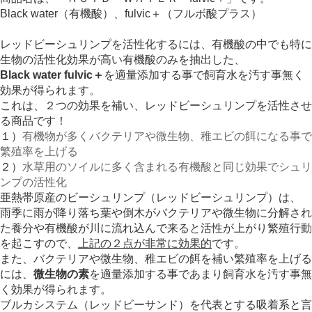
Black water（有機酸）、fulvic＋（フルボ酸プラス）
レッドビーシュリンプを活性化するには、有機酸の中でも特に
生物の活性化効果が高い有機酸のみを抽出した、
Black water fulvic＋
を適量添加する事で飼育水を汚す事無く
効果が得られます。
これは、２つの効果を補い、レッドビーシュリンプを活性させ
る商品です！
１）
有機物が多くバクテリアや微生物、稚エビの餌になる事で
繁殖率を上げる
２）
水草用のソイルに多く含まれる有機酸と同じ効果でシュリ
ンプの活性化
亜熱帯原産のビーシュリンプ（レッドビーシュリンプ）は、
雨季に雨が降り落ち葉や倒木がバクテリアや微生物に分解され
た養分や有機酸が川に流れ込んで来ると活性が上がり繁殖行動
を起こすので、
上記の２点が非常に効果的
です。
また、バクテリアや微生物、稚エビの餌を補い繁殖率を上げる
には、
微生物の素
を適量添加する事であまり飼育水を汚す事無
く効果が得られます。
ブルカシステム（レッドビーサンド）を代表とする吸着系と言