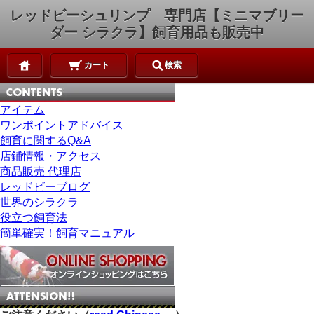
レッドビーシュリンプ 専門店【ミニマブリー
ダー シラクラ】飼育用品も販売中
カート
検索
アイテム
ワンポイントアドバイス
飼育に関するQ&A
店鋪情報・アクセス
商品販売 代理店
レッドビーブログ
世界のシラクラ
役立つ飼育法
簡単確実！飼育マニュアル