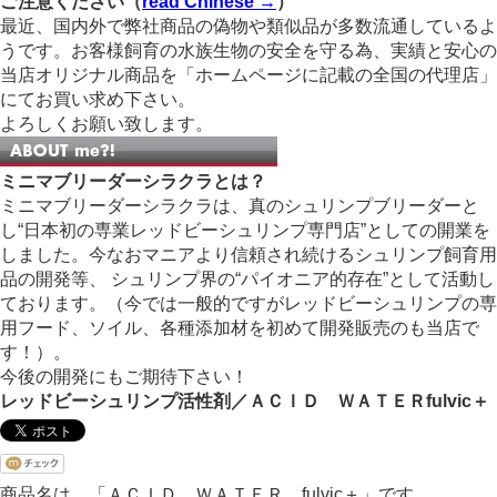
ご注意ください（
read Chinese →
）
最近、国内外で弊社商品の偽物や類似品が多数流通しているよ
うです。お客様飼育の水族生物の安全を守る為、実績と安心の
当店オリジナル商品を「ホームページに記載の全国の代理店」
にてお買い求め下さい。
よろしくお願い致します。
ミニマブリーダーシラクラとは？
ミニマブリーダーシラクラは、真のシュリンプブリーダーと
し“日本初の専業レッドビーシュリンプ専門店”としての開業を
しました。今なおマニアより信頼され続けるシュリンプ飼育用
品の開発等、 シュリンプ界の“パイオニア的存在”として活動し
ております。（今では一般的ですがレッドビーシュリンプの専
用フード、ソイル、各種添加材を初めて開発販売のも当店で
す！）。
今後の開発にもご期待下さい！
レッドビーシュリンプ活性剤／ＡＣＩＤ ＷＡＴＥＲfulvic＋
商品名は、「ＡＣＩＤ ＷＡＴＥＲ fulvic＋」です。